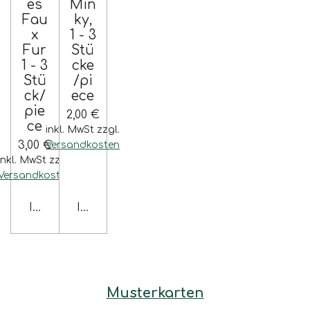
es
Min
Fau
ky,
x
1 - 3
Fur
Stü
1 - 3
cke
Stü
/pi
ck/
ece
pie
2,00 €
ce
inkl. MwSt zzgl.
3,00 €
Versandkosten
inkl. MwSt zzgl.
Versandkosten
In den Warenkorb
In den Warenkorb
Musterkarten