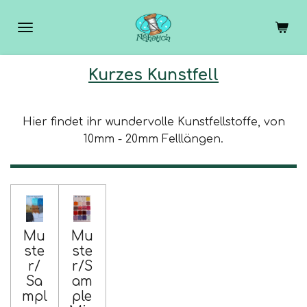
Zum
Hauptinhalt
springen
Kurzes Kunstfell
Hier findet ihr wundervolle Kunstfellstoffe, von
10mm - 20mm Felllängen.
Mu
Mu
ste
ste
r/
r/S
Sa
am
mpl
ple