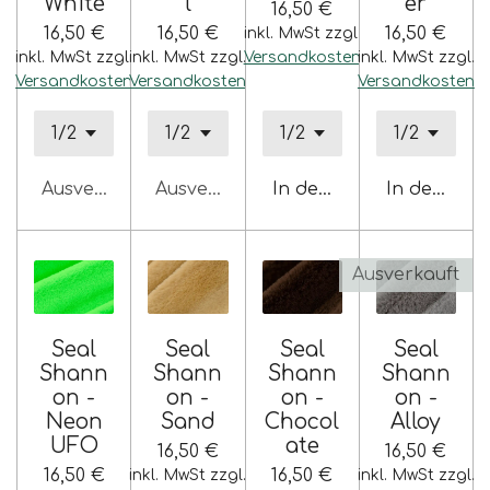
White
l
er
l
16,50 €
16,50 €
16,50 €
16,50 €
inkl. MwSt zzgl.
s
inkl. MwSt zzgl.
inkl. MwSt zzgl.
Versandkosten
inkl. MwSt zzgl.
c
Versandkosten
Versandkosten
Versandkosten
r
e
e
n
Ausverkauft
Ausverkauft
In den Warenkorb
In den War
Ausverkauft
Seal
Seal
Seal
Seal
Shann
Shann
Shann
Shann
on -
on -
on -
on -
Neon
Sand
Chocol
Alloy
UFO
ate
16,50 €
16,50 €
16,50 €
16,50 €
inkl. MwSt zzgl.
inkl. MwSt zzgl.