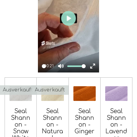
P
l
a
y
00:21
P
M
E
l
u
n
a
t
t
Ausverkauft
Ausverkauft
y
e
e
r
Seal
Seal
Seal
Seal
f
Shann
Shann
Shann
Shann
u
on -
on -
on -
on -
l
Snow
Natura
Ginger
Lavend