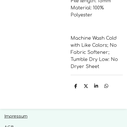
Pile length: 15mm
Material: 100%
Polyester
Machine Wash Cold
with Like Colors; No
Fabric Softener;
Tumble Dry Low: No
Dryer Sheet
T
T
T
T
e
e
e
e
i
i
i
i
l
l
l
l
e
e
e
e
n
n
n
n
Impressum