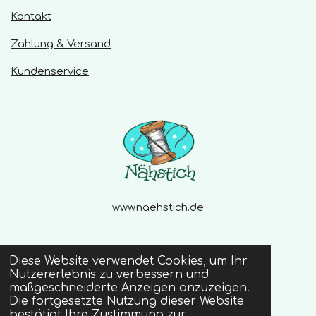
e
S
Kontakt
n
t
Zahlung & Versand
e
r
Kundenservice
n
e
www.naehstich.de
Diese Website verwendet Cookies, um Ihr
Nutzererlebnis zu verbessern und
X
I
W
maßgeschneiderte Anzeigen anzuzeigen.
n
h
© 2020 - 2026 Naehstich
Die fortgesetzte Nutzung dieser Website
s
a
bestätigt Ihre Zustimmung zur
t
t