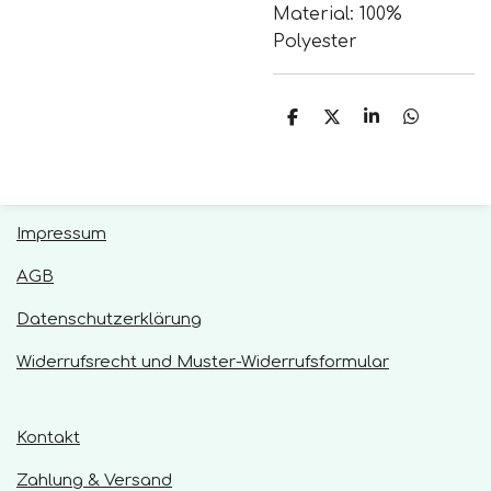
Material: 100%
Polyester
T
T
T
T
e
e
e
e
i
i
i
i
l
l
l
l
e
e
e
e
n
n
n
n
Impressum
AGB
Datenschutzerklärung
Widerrufsrecht und Muster-Widerrufsformular
Kontakt
Zahlung & Versand