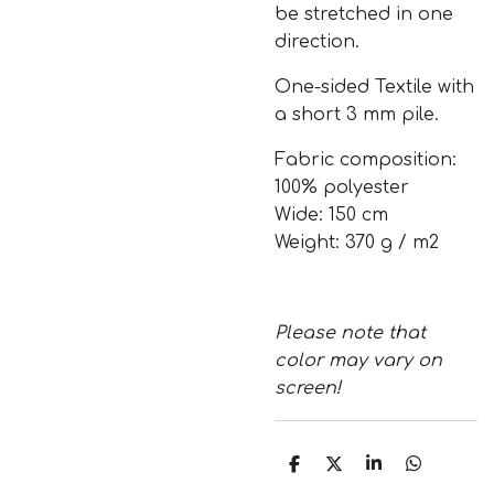
be stretched in one
direction.
One-sided Textile with
a short 3 mm pile.
Fabric composition:
100% polyester
Wide: 150 cm
Weight: 370 g / m2
Please note that
color may vary on
screen!
T
T
T
T
e
e
e
e