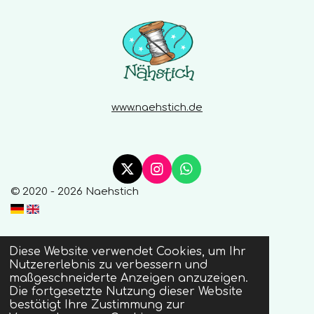
e
www.naehstich.de
X
I
W
n
h
© 2020 - 2026 Naehstich
s
a
t
t
a
s
g
A
Diese Website verwendet Cookies, um Ihr
r
p
Nutzererlebnis zu verbessern und
a
p
maßgeschneiderte Anzeigen anzuzeigen.
m
Die fortgesetzte Nutzung dieser Website
bestätigt Ihre Zustimmung zur