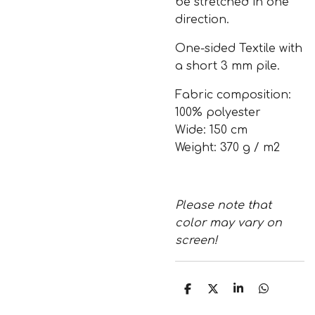
be stretched in one
direction.
One-sided Textile with
a short 3 mm pile.
Fabric composition:
100% polyester
Wide: 150 cm
Weight: 370 g / m2
Please note that
color may vary on
screen!
T
T
T
T
e
e
e
e