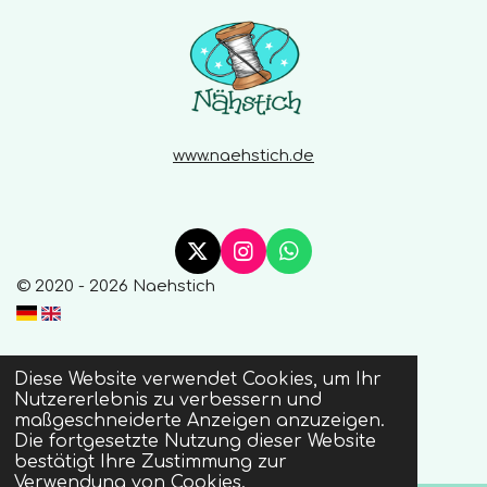
www.naehstich.de
X
I
W
n
h
© 2020 - 2026 Naehstich
s
a
t
t
a
s
g
A
Diese Website verwendet Cookies, um Ihr
r
p
Nutzererlebnis zu verbessern und
a
p
maßgeschneiderte Anzeigen anzuzeigen.
m
Die fortgesetzte Nutzung dieser Website
bestätigt Ihre Zustimmung zur
Verwendung von Cookies.