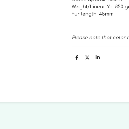
Weight/Linear Yd: 850 
Fur length: 45mm
Please note that color 
T
T
T
e
e
e
i
i
i
l
l
l
e
e
e
n
n
n