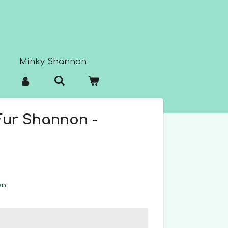
Minky Shannon
Fur Shannon -
en