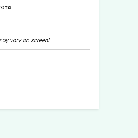
grams
may vary on screen!