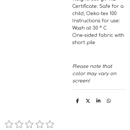
Certificate: Safe for a
child, Oeko-tex 100
Instructions for use:
Wash at 30 ° C
One-sided fabric with
short pile
Please note that
color may vary on
screen!
T
T
T
T
e
e
e
e
i
i
i
i
l
l
l
l
e
e
e
e
1
2
3
4
5
B
B
n
n
n
n
e