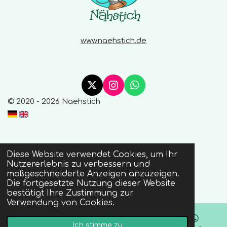
www.naehstich.de
X
I
W
n
h
© 2020 - 2026 Naehstich
s
a
t
t
a
s
g
A
r
p
Diese Website verwendet Cookies, um Ihr
a
p
Nutzererlebnis zu verbessern und
m
maßgeschneiderte Anzeigen anzuzeigen.
Die fortgesetzte Nutzung dieser Website
bestätigt Ihre Zustimmung zur
Verwendung von Cookies.
Ich stimme zu