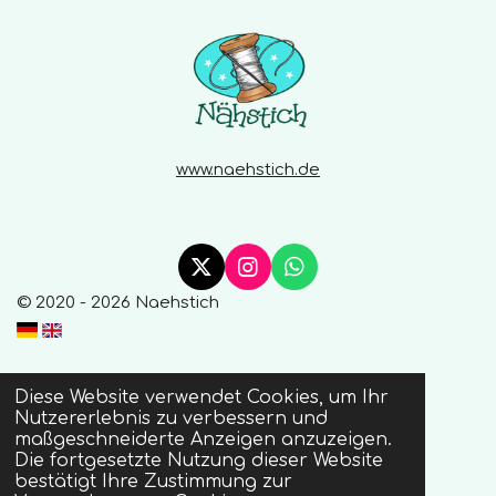
e
www.naehstich.de
X
I
W
n
h
© 2020 - 2026 Naehstich
s
a
t
t
a
s
g
A
Diese Website verwendet Cookies, um Ihr
r
p
Nutzererlebnis zu verbessern und
a
p
maßgeschneiderte Anzeigen anzuzeigen.
m
Die fortgesetzte Nutzung dieser Website
bestätigt Ihre Zustimmung zur