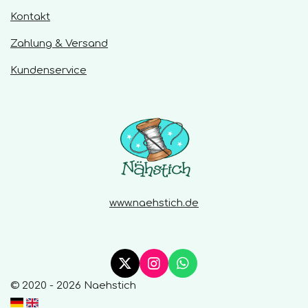
e
S
Kontakt
n
t
Zahlung & Versand
e
r
Kundenservice
n
e
www.naehstich.de
X
I
W
n
h
© 2020 - 2026 Naehstich
s
a
t
t