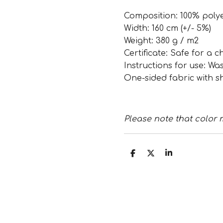
Composition: 100% poly
Width: 160 cm (+/- 5%)
Weight: 380 g / m2
Certificate: Safe for a c
Instructions for use: Wa
One-sided fabric with sh
Please note that color 
T
T
T
e
e
e
i
i
i
l
l
l
e
e
e
n
n
n