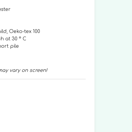
ester
hild, Oeko-tex 100
sh at 30 ° C
ort pile
may vary on screen!