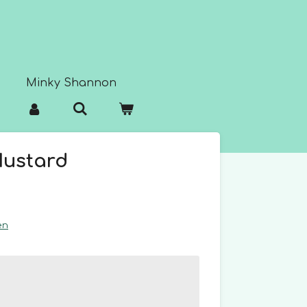
Minky Shannon
Mustard
en