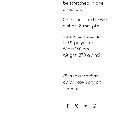
be stretched in one
direction.
One-sided Textile with
a short 3 mm pile.
Fabric composition:
100% polyester
Wide: 150 cm
Weight: 370 g / m2
Please note that
color may vary on
screen!
T
T
T
T
e
e
e
e