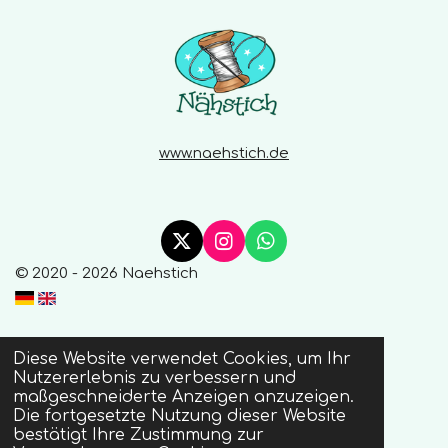
e
www.naehstich.de
X
I
W
n
h
© 2020 - 2026 Naehstich
s
a
t
t
a
s
g
A
Diese Website verwendet Cookies, um Ihr
r
p
Nutzererlebnis zu verbessern und
a
p
maßgeschneiderte Anzeigen anzuzeigen.
m
Die fortgesetzte Nutzung dieser Website
bestätigt Ihre Zustimmung zur