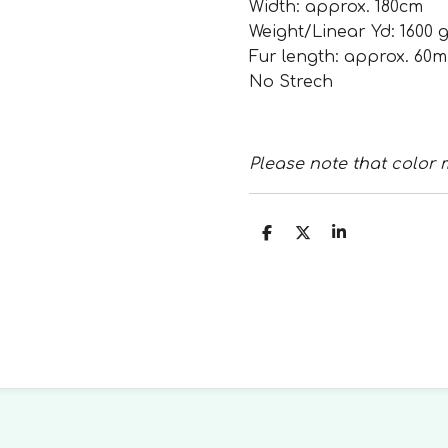
Width: approx. 180cm
Weight/Linear Yd: 1600 
Fur length: approx. 60
No Strech
Please note that color 
T
T
T
e
e
e
i
i
i
l
l
l
e
e
e
n
n
n