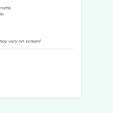
grams
mm
may vary on screen!