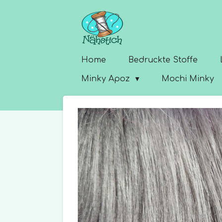
Zum
Hauptinhalt
springen
Home
Bedruckte Stoffe
Minky Apoz
Mochi Minky