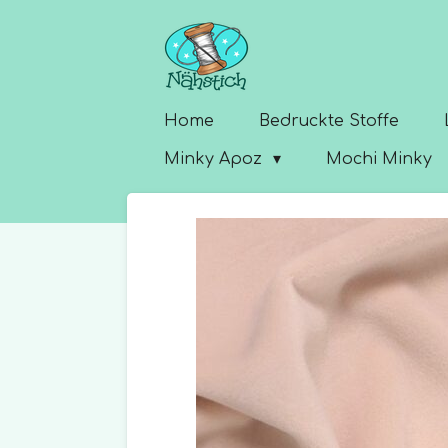
Zum
Hauptinhalt
springen
Home
Bedruckte Stoffe
Minky Apoz
Mochi Minky