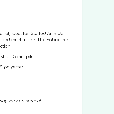
rial, ideal for Stuffed Animals,
s and much more. The Fabric can
ction.
 short 3 mm pile.
% polyester
may vary on screen!