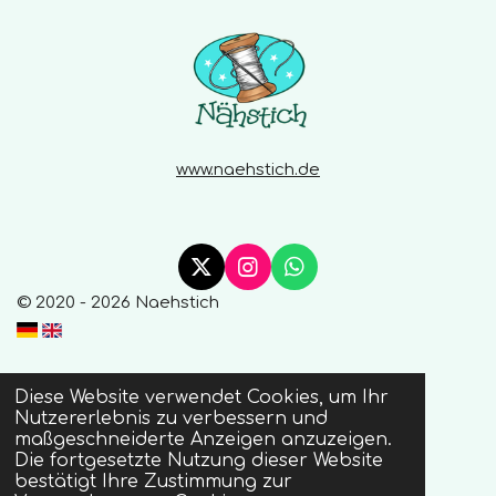
e
www.naehstich.de
X
I
W
n
h
© 2020 - 2026 Naehstich
s
a
t
t
a
s
g
A
Diese Website verwendet Cookies, um Ihr
r
p
Nutzererlebnis zu verbessern und
a
p
maßgeschneiderte Anzeigen anzuzeigen.
m
Die fortgesetzte Nutzung dieser Website
bestätigt Ihre Zustimmung zur