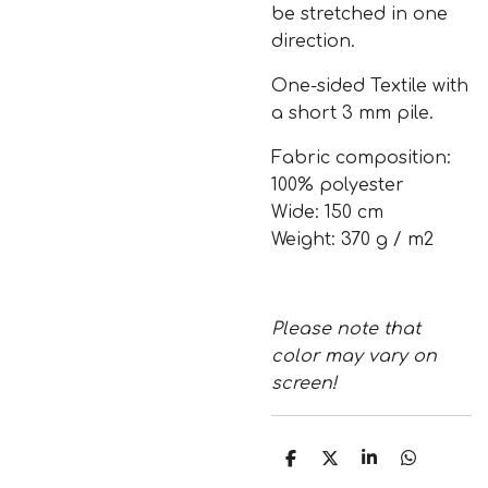
be stretched in one
direction.
One-sided Textile with
a short 3 mm pile.
Fabric composition:
100% polyester
Wide: 150 cm
Weight: 370 g / m2
Please note that
color may vary on
screen!
T
T
T
T
e
e
e
e