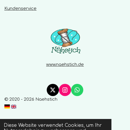
Kundenservice
www.naehstich.de
X
I
W
n
h
© 2020 - 2026 Naehstich
s
a
t
t
a
s
g
A
r
p
Diese Website verwendet Cookies, um Ihr