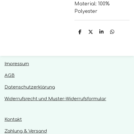
Material: 100%
Polyester
T
T
T
T
e
e
e
e
i
i
i
i
l
l
l
l
e
e
e
e
n
n
n
n
Impressum
AGB
Datenschutzerklärung
Widerrufsrecht und Muster-Widerrufsformular
Kontakt
Zahlung & Versand